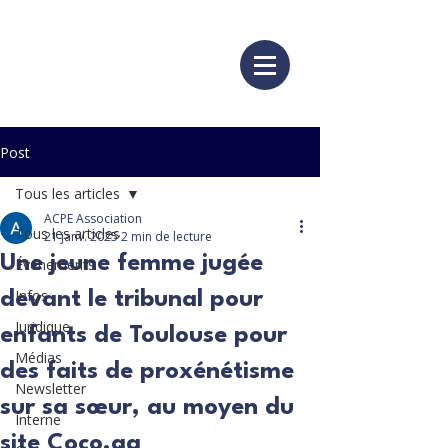
Post
Tous les articles
ACPE Association
Tous les articles
21 janv. 2025
2 min de lecture
Une jeune femme jugée
Événements
Infos
devant le tribunal pour
Juridique
enfants de Toulouse pour
Médias
des faits de proxénétisme
Newsletter
sur sa sœur, au moyen du
Interne
site Coco.gg