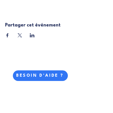
Partager cet événement
BESOIN D'AIDE ?
Faire un don
NOUS CONTACTER
01 40 26 91
51
contact@acpe-asso.org