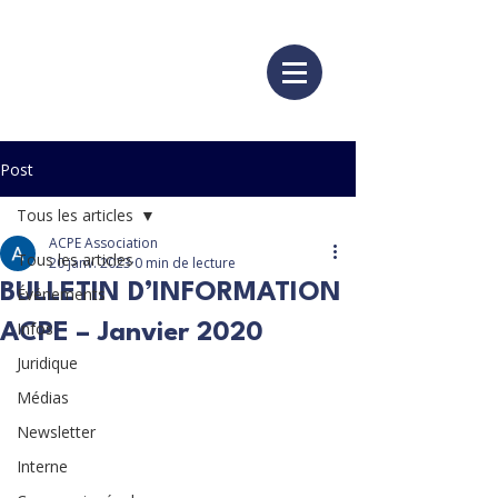
Post
Tous les articles
ACPE Association
Tous les articles
20 janv. 2023
0 min de lecture
BULLETIN D’INFORMATION
Événements
Infos
ACPE – Janvier 2020
Juridique
Médias
Newsletter
Interne