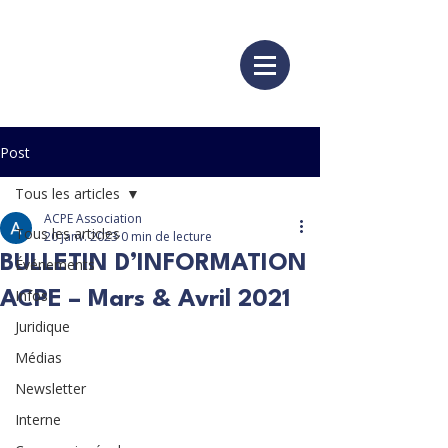
Post
Tous les articles
ACPE Association
Tous les articles
20 janv. 2023
0 min de lecture
BULLETIN D’INFORMATION
Événements
Infos
ACPE – Mars & Avril 2021
Juridique
Médias
Newsletter
Interne