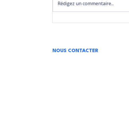
Rédigez un commentaire...
Un médecin français accusé
de viols de mineurs au
Vietnam fait faux bond à
son procès
NOUS CONTACTER
01 40 26 91 51
contact@acpe-asso.org
Siège : 14 rue Mondétour
75001 Paris
Mentions l