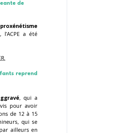
geante de 
proxénétisme 
l’ACPE a été 
ER.
fants reprend 
aggravé
, qui a 
débuté le 7 novembre, reprend ce matin. Les accusés sont poursuivis pour avoir 
ons de 12 à 15 
ineurs, qui se 
ar ailleurs en 