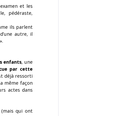
examen et les 
e, pédéraste, 
me ils parlent 
’une autre, il 
».
es enfants
, une 
cue par cette 
t déjà ressorti 
la même façon 
urs actes dans 
(mais qui ont 