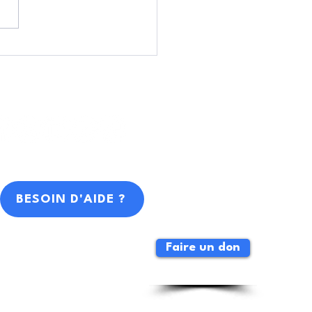
 m’a demandé si je me
urbais »… Jean-Marc
ndini jugé pour «
uption de mineurs »
BESOIN D'AIDE ?
Faire un don
ejoindre