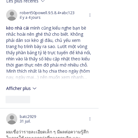
Les plus récents
un lieu de repérage et
d'action
robert50powell.9.5.8.4+abc123
il y a 4 jours
kèo nhà cái
 mình cũng kiểu nghe bạn bè 
nhắc hoài nên ghé thử cho biết. Không 
phải dân soi kèo gì đâu, chủ yếu xem 
trang họ trình bày ra sao. Lướt một vòng 
thấy phần bảng tỷ lệ trực tuyến để khá nổi, 
nhìn vào là thấy số liệu cập nhật theo kiểu 
thời gian thực nên đỡ phải mở nhiều chỗ. 
Mình thích nhất là họ chia theo ngày (hôm 
nay, ngày mai…) nên muốn xem nhanh…
Afficher plus
J'aime
batc2929
31 juil.
ผมเชื่อว่ารายละเอียดเล็ก ๆ มีผลต่อความรู้สึก
ในการใช้งานมากกว่าที่หลายคนคิด และ 