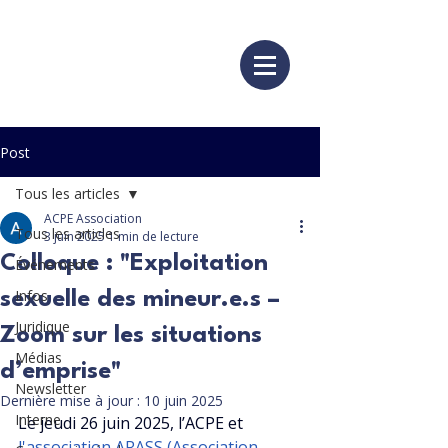
Post
Tous les articles
ACPE Association
Tous les articles
3 juin 2025
1 min de lecture
Colloque : "Exploitation
Événements
Infos
sexuelle des mineur.e.s –
Juridique
Zoom sur les situations
Médias
d’emprise"
Newsletter
Dernière mise à jour :
10 juin 2025
Interne
Le jeudi 26 juin 2025, l’ACPE et
l'association ARASS (Association 