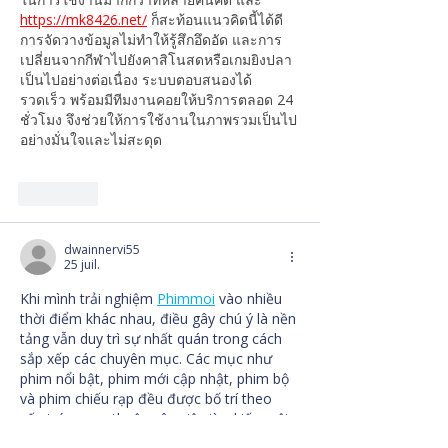
https://mk8426.net/
 ก็สะท้อนแนวคิดนี้ได้ดี 
การจัดวางข้อมูลไม่ทำให้รู้สึกอึดอัด และการ
เปลี่ยนจากกีฬาไปยังคาสิโนสดหรือเกมยิงปลา
เป็นไปอย่างต่อเนื่อง ระบบตอบสนองได้
รวดเร็ว พร้อมมีทีมงานคอยให้บริการตลอด 24 
ชั่วโมง จึงช่วยให้การใช้งานในภาพรวมเป็นไป
อย่างมั่นใจและไม่สะดุด
J'aime
dwainnervi55
25 juil.
Khi mình trải nghiệm 
Phimmoi
vào nhiều 
thời điểm khác nhau, điều gây chú ý là nền 
tảng vẫn duy trì sự nhất quán trong cách 
sắp xếp các chuyên mục. Các mục như 
phim nổi bật, phim mới cập nhật, phim bộ 
và phim chiếu rạp đều được bố trí theo 
cấu trúc quen thuộc nên việc tìm kiếm nội 
dung diễn ra thuận lợi hơn. Mình nhận thấy 