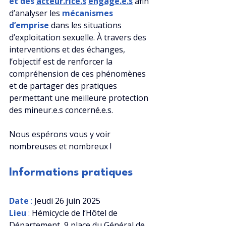
et des 
acteur.r
ice.s
engagé.e
.s
 afin 
d’analyser les 
mécanismes 
d’emprise
dans les situations 
d’exploitation sexuelle. À travers des 
interventions et des échanges, 
l’objectif est de renforcer la 
compréhension de ces phénomènes 
et de partager des pratiques 
permettant une meilleure protection 
des mineur.e.s concerné.e.s.
Nous espérons vous y voir 
nombreuses et nombreux !
Informations pratiques
Date
 :
 Jeudi 26 juin 2025
Lieu
 : 
Hémicycle de l’Hôtel de 
Département, 9 place du Général de 