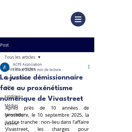
Post
Tous les articles
ACPE Association
Tous les articles
16 oct. 2025
5 min de lecture
La justice démissionnaire
Événements
Infos
face au proxénétisme
Juridique
numérique de Vivastreet
Médias
Après près de 10 années de 
Newsletter
procédure, le 10 septembre 2025, la 
justice tranche : non-lieu dans l’affaire 
Interne
Vivastreet, les charges pour 