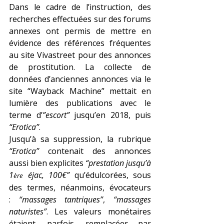
Dans le cadre de l’instruction, des 
recherches effectuées sur des forums 
annexes ont permis de mettre en 
évidence des références fréquentes 
au site Vivastreet pour des annonces 
de prostitution. La collecte de 
données d’anciennes annonces via le 
site “Wayback Machine” mettait en 
lumière des publications avec le 
terme d’
”escort”
 jusqu’en 2018, puis 
“Erotica”
.
Jusqu’à sa suppression, la rubrique 
“Erotica”
 contenait des annonces 
aussi bien explicites 
“prestation jusqu’à 
1
 éjac, 100€”
 qu’édulcorées, sous 
ère
des termes, néanmoins, évocateurs 
:
 “massages tantriques”
,
 “massages 
naturistes”
. Les valeurs monétaires 
étaient, parfois, remplacées par 